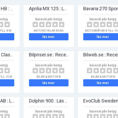
Antares 650 HB : Läs recensioner och jämför priser på se.tumme.com
Aprilia MX 125 : Läs recensioner och jämför priser på se.tumme.com
betyg
baserat påv betyg
baserat påv betyg
TILL 8 M
MOTORCYKLAR ROAD
MOTORBÅTAR 8 TILL 10
r
läs mer
läs mer
Bayliner 288 Classic Cruiser : Läs recensioner och jämför priser på se.tumme.com
Bilpriser.se : Recensioner och erfarenheter
betyg
baserat påv betyg
baserat påv betyg
ILL 10 M
BILAR & MOTOR B
BILAR & MOTOR B
r
läs mer
läs mer
Carlsson Bil AB : Läs recensioner och jämför priser på se.tumme.com
Dolphin 900 : Läs recensioner och jämför priser på se.tumme.com
betyg
baserat påv betyg
baserat påv betyg