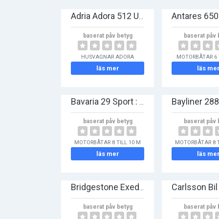
Adria Adora 512 UL : Läs recensioner och jämför priser på se.tumme.com
baserat påv betyg
baserat påv 
HUSVAGNAR ADORA
MOTORBÅTAR 6 
läs mer
läs me
Bavaria 29 Sport : Läs recensioner och jämför priser på se.tumme.com
baserat påv betyg
baserat påv 
MOTORBÅTAR 8 TILL 10 M
MOTORBÅTAR 8 T
läs mer
läs me
Bridgestone Exedra G511 : Läs recensioner och jämför priser på se.tumme.com
baserat påv betyg
baserat påv 