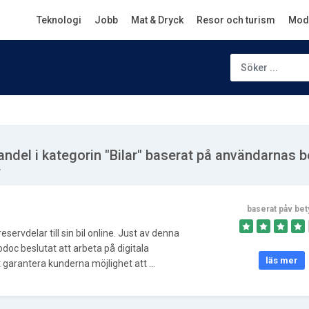
Teknologi
Jobb
Mat & Dryck
Resor och turism
Mod
handel i kategorin "Bilar" baserat på användarnas 
r
baserat påv bet
 reservdelar till sin bil online. Just av denna
doc beslutat att arbeta på digitala
läs mer
 garantera kunderna möjlighet att ...